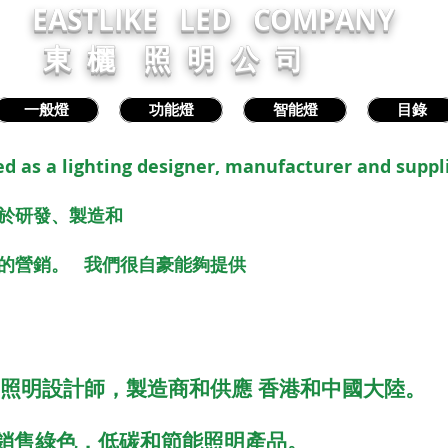
EASTLIKE LED COMPANY
東 欐 照 明 公 司
一般燈
功能燈
智能燈
目錄
d as a lighting designer, manufacturer and suppl
於研發、製造和
品的營銷。
我們很自豪能夠提供
. 照明設計師，製造商和供應
香港和中國大陸。
銷售綠色，低碳和節能照明產品。